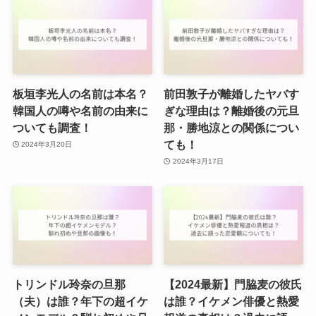
板垣李光人の名前は本名？
前田敦子が離婚したヤバす
韓国人の噂や名前の由来に
ぎな理由は？離婚後の元旦
ついても調査！
那・勝地涼との関係につい
ても！
2024年3月20日
2024年3月17日
トリンドル玲奈の旦那
【2024最新】門脇麦の彼氏
（夫）は誰？年下の超イケ
は誰？イケメン俳優と熱愛