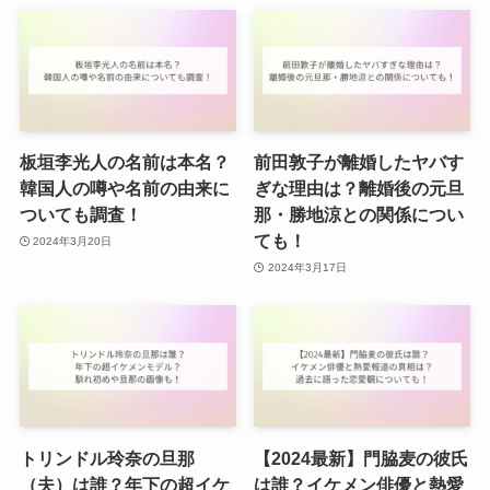
板垣李光人の名前は本名？
前田敦子が離婚したヤバす
韓国人の噂や名前の由来に
ぎな理由は？離婚後の元旦
ついても調査！
那・勝地涼との関係につい
ても！
2024年3月20日
2024年3月17日
トリンドル玲奈の旦那
【2024最新】門脇麦の彼氏
（夫）は誰？年下の超イケ
は誰？イケメン俳優と熱愛