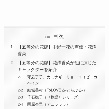
目次
【五等分の花嫁】中野一花の声優・花澤
香菜
【五等分の花嫁】花澤香菜が他に演じた
キャラクターを紹介！
守凪了子、カミナギ・リョーコ（ゼーガ
ペイン）
結城美柑（ToLOVEる-とらぶる-）
千石撫子（〈物語〉シリーズ）
園原杏里（デュラララ）