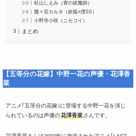
杜山しえみ（青の祓魔師）
髏々宮カルタ（妖狐×僕SS）
小野寺小咲（ニセコイ）
まとめ
【五等分の花嫁】中野一花の声優・花澤香
菜
アニメ｢五等分の花嫁｣に登場する中野一花を演じ
られているのは声優の
花澤香菜
さんです。
花澤香菜さんは2003年に放送されたアニメ｢LAST