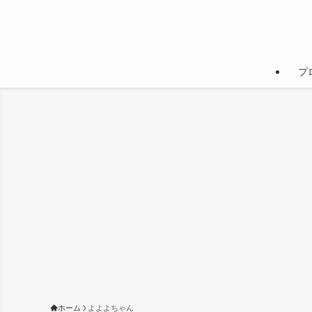
プ
ホーム
よよよちゃん